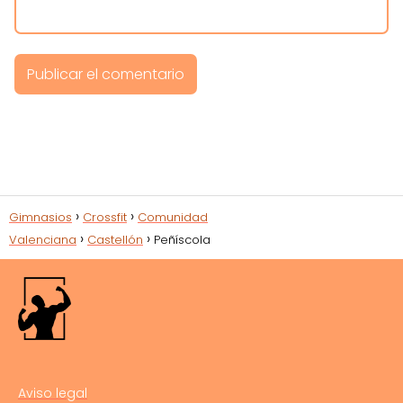
Gimnasios
Crossfit
Comunidad
Valenciana
Castellón
Peñíscola
Aviso legal