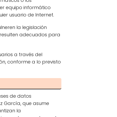
rmáticos o los
er equipo informático
er usuario de Internet.
lneren la legislación
 no resulten adecuados para
arios a través del
ón, conforme a lo previsto
ases de datos
ez García, que asume
ntizan la