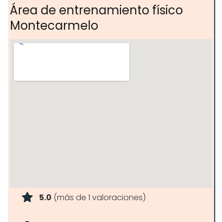
intensidad
Área de entrenamiento físico
Ejercicios de recuperación física y
Montecarmelo
mental
5.0
(más de 1 valoraciones)