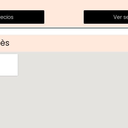
Yoga
Pilates
recios
Ver se
Entrenamiento funcional
lès