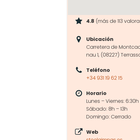
4.8
(más de 113 valor
Ubicación
Carretera de Montcad
nau 1, (08227) Terrass
Teléfono
+34 931 19 62 15
Horario
Lunes – Viernes: 6:30h
Sábado: 8h – 13h
Domingo: Cerrado
Web
steelgimnas.es