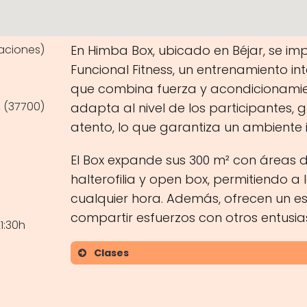
aciones)
En Himba Box, ubicado en Béjar, se im
Funcional Fitness, un entrenamiento i
que combina fuerza y acondicionamie
1, (37700)
adapta al nivel de los participantes,
atento, lo que garantiza un ambiente i
El Box expande sus 300 m² con áreas
halterofilia y open box, permitiendo a 
cualquier hora. Además, ofrecen un es
compartir esfuerzos con otros entusias
1:30h
Clases
Clases de Funcional Fitness
Entrenamientos guiados por co