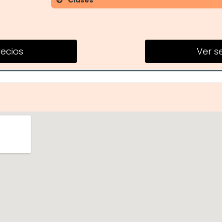
Clases
Boxeo
Entrenamiento funcional
recios
Ver se
Clases de grupo