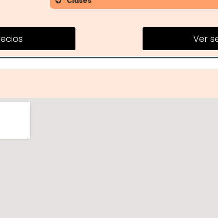
Clases
Clases de Fitness
Cardio
recios
Ver se
Yoga