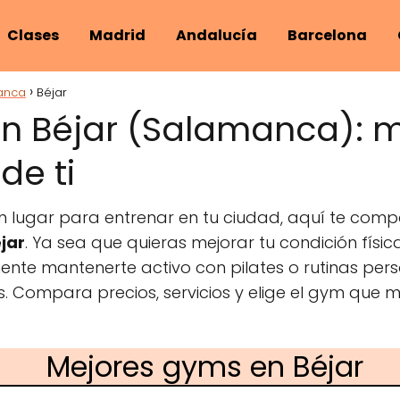
Clases
Madrid
Andalucía
Barcelona
anca
Béjar
n Béjar (Salamanca): 
de ti
n lugar para entrenar en tu ciudad, aquí te comp
jar
. Ya sea que quieras mejorar tu condición físi
mente mantenerte activo con pilates o rutinas per
s. Compara precios, servicios y elige el gym que 
Mejores gyms en Béjar