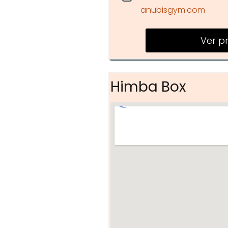
anubisgym.com
Ver p
Himba Box