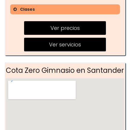
Clases
Pérdida de grasa (130€/mes,
2h/semana)
Ver precios
Ganancia de fuerza (190€/mes,
Ver servicios
2h/semana)
Entrenamiento funcional
Cota Zero Gimnasio en Santander