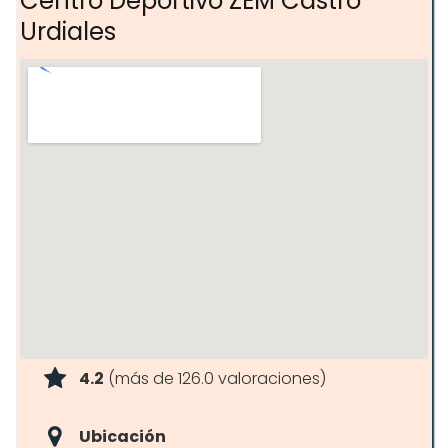
Centro Deportivo ZEM Castro
Coaching personal
Urdiales
Entrenamiento de fuerza para
mujeres
Talleres de salud
4.2
(más de 126.0 valoraciones)
Ubicación