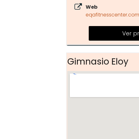
Web
eqafitnesscenter.co
Ver p
Gimnasio Eloy