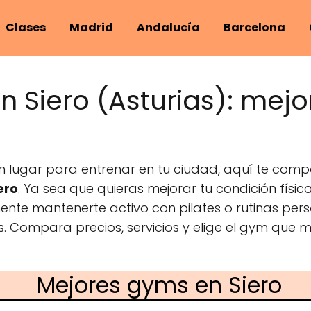
Clases
Madrid
Andalucía
Barcelona
n Siero (Asturias): mej
n lugar para entrenar en tu ciudad, aquí te comp
ero
. Ya sea que quieras mejorar tu condición físic
mente mantenerte activo con pilates o rutinas per
s. Compara precios, servicios y elige el gym que 
Mejores gyms en Siero