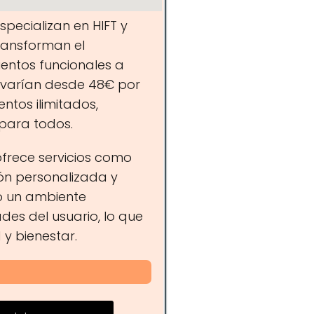
especializan en HIFT y
ransforman el
entos funcionales a
s varían desde 48€ por
ntos ilimitados,
para todos.
ofrece servicios como
ón personalizada y
o un ambiente
es del usuario, lo que
y bienestar.