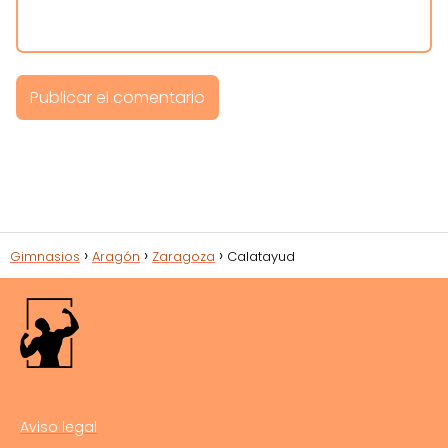
Gimnasios
Aragón
Zaragoza
Calatayud
Aviso legal