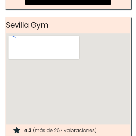
Teen tumbling (11 – 15 años)
Tricking Junior (13 – 15 años)
Sevilla Gym
Tumbling adultos (desde 16 años)
Tricking adultos (desde 16 años)
4.3
(más de 267 valoraciones)