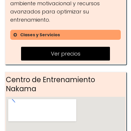
ambiente motivacional y recursos
avanzados para optimizar su
entrenamiento.
Clases y Servicios
Preparación para pruebas de
resistencia
Ver precios
Entrenamiento de fuerza y técnica
Evaluaciones físicas
Centro de Entrenamiento
personalizadas
Nakama
Programas de movilidad y
flexibilidad
Ejercicios específicos para la
trepa de cuerda