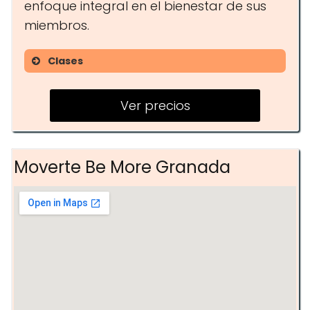
enfoque integral en el bienestar de sus
miembros.
Clases
Clases de acondicionamiento
físico
Ver precios
Programas para la unidad de la
mujer
Moverte Be More Granada
Entrenamiento online