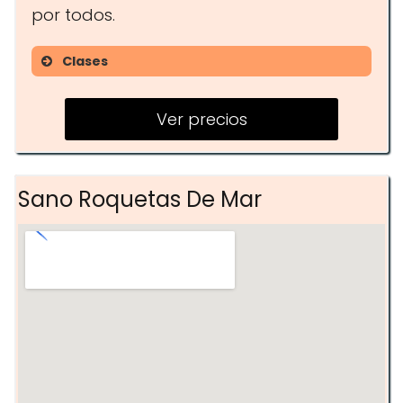
por todos.
Clases
HIIT
Ver precios
Pilates
Zumba
AquaGym
Sano Roquetas De Mar
Natación